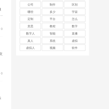
公司
制作
区别
微
哪些
多少
宇宙
起
定制
平台
怎么
意思
教程
数字
0
数字人
智能
直播
真人
系统
虚拟
虚拟人
视频
软件
文
让
0
际
界