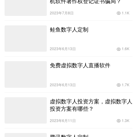
机软件著作权登记证书骗局？
2023年7月8日
1.1K
鲑鱼数字人定制
2023年6月13日
1.6K
免费虚拟数字人直播软件
2023年6月13日
1.7K
虚拟数字人投资方案，虚拟数字人
投资方案有哪些？
2023年6月11日
1.3K
腾讯数字人定制