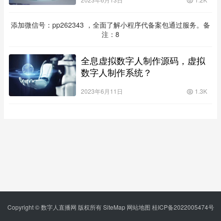
添加微信号：pp262343 ，全面了解小程序代备案包通过服务。备
注：8
全息虚拟数字人制作源码，虚拟
数字人制作系统？
2023年6月11日
1.3K
Copyright © 数字人直播网 版权所有
SiteMap
网站地图
桂ICP备2022005474号