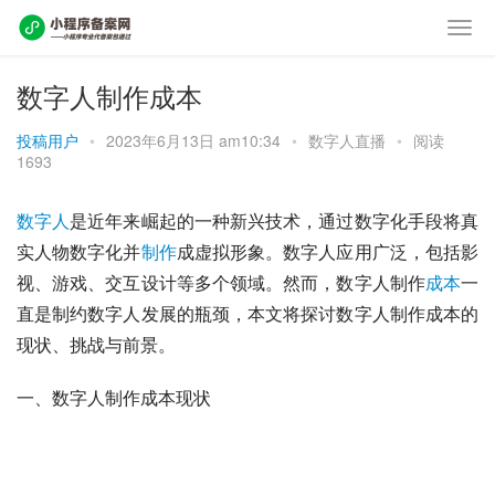
数字人制作成本
投稿用户
•
2023年6月13日 am10:34
•
数字人直播
•
阅读
1693
数字人
是近年来崛起的一种新兴技术，通过数字化手段将真
实人物数字化并
制作
成虚拟形象。数字人应用广泛，包括影
视、游戏、交互设计等多个领域。然而，数字人制作
成本
一
直是制约数字人发展的瓶颈，本文将探讨数字人制作成本的
现状、挑战与前景。
一、数字人制作成本现状