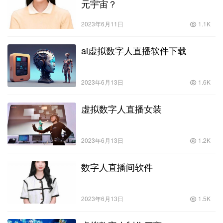
元宇宙？
2023年6月11日
1.1K
ai虚拟数字人直播软件下载
2023年6月13日
1.6K
虚拟数字人直播女装
2023年6月13日
1.2K
数字人直播间软件
2023年6月13日
1.5K