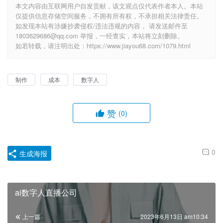
本文内容由互联网用户自发贡献，该文观点仅代表作者本人。本站
仅提供信息存储空间服务，不拥有所有权，不承担相关法律责任。
如发现本站有涉嫌抄袭侵权/违法违规的内容， 请发送邮件至
1803629686@qq.com 举报，一经查实，本站将立刻删除。
如若转载，请注明出处：https://www.jiayou68.com/1079.html
制作
成本
数字人
赞
(0)
0
生成海报
ai数字人直播公司
上一篇
2023年6月13日 am10:34