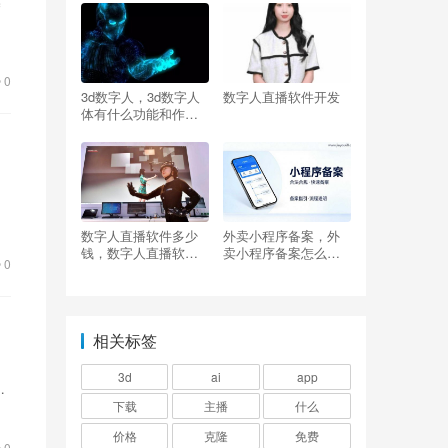
模
人
0
3d数字人，3d数字人
数字人直播软件开发
体有什么功能和作
用？
用
数字人直播软件多少
外卖小程序备案，外
钱，数字人直播软件
卖小程序备案怎么操
0
多少钱一个？
作
相关标签
3d
ai
app
和
下载
主播
什么
价格
克隆
免费
0