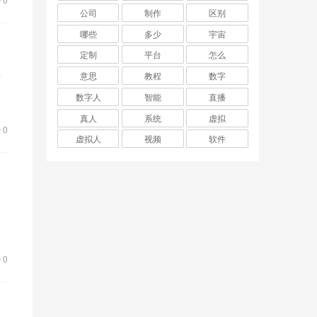
公司
制作
区别
哪些
多少
宇宙
定制
平台
怎么
其
意思
教程
数字
些
数字人
智能
直播
真人
系统
虚拟
0
虚拟人
视频
软件
为
作
0