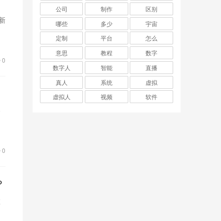
公司
制作
区别
多新
哪些
多少
宇宙
定制
平台
怎么
意思
教程
数字
0
数字人
智能
直播
真人
系统
虚拟
虚拟人
视频
软件
播
字
0
？
虚