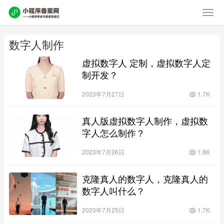
数字人制作
虚拟数字人 定制，虚拟数字人定
制开发？
2023年7月27日
1.7K
真人版虚拟数字人制作，虚拟数
字人怎么制作？
2023年7月26日
1.8K
克隆真人的数字人，克隆真人的
数字人叫什么？
2023年7月25日
1.7K