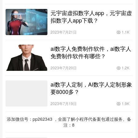
元宇宙虚拟数字人app，元宇宙虚
拟数字人app下载？
2023年7月21日
1.1K
ai数字人免费制作软件，ai数字人
免费制作软件有哪些？
2023年7月20日
1.2K
ai数字人定制，AI数字人定制形象
要8000多？
2023年7月19日
1.9K
添加微信号：pp262343 ，全面了解小程序代备案包通过服务。备
注：8