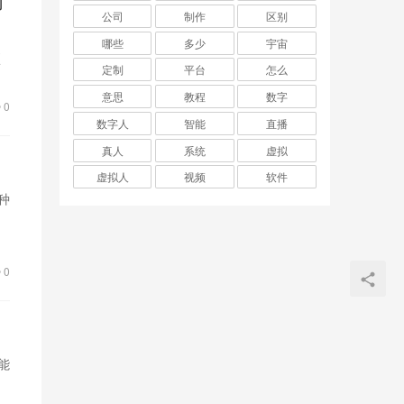
厅
公司
制作
区别
哪些
多少
宇宙
项
定制
平台
怎么
的
意思
教程
数字
0
数字人
智能
直播
真人
系统
虚拟
虚拟人
视频
软件
种
随
0
能
一