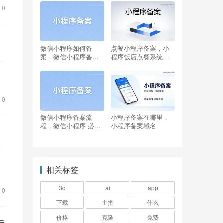
0
微信小程序如何备
点餐小程序备案，小
案，微信小程序备案
程序饭店点餐系统多
化
通知怎么注销掉
少钱
广
0
微信小程序备案流
小程序备案在哪里，
程，微信小程序 必须
小程序备案域名
备案域名吗
字
成
相关标签
3d
ai
app
0
下载
主播
什么
价格
克隆
免费